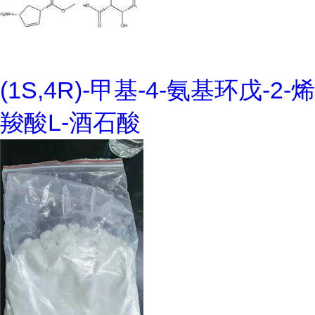
(1S,4R)-甲基-4-氨基环戊-2-烯
羧酸L-酒石酸