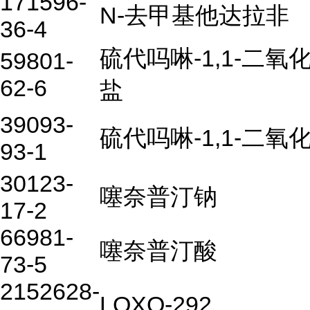
171596-
N-去甲基他达拉非
36-4
硫代吗啉-1,1-二氧
59801-
62-6
盐
39093-
硫代吗啉-1,1-二氧
93-1
30123-
噻奈普汀钠
17-2
66981-
噻奈普汀酸
73-5
2152628-
LOXO-292