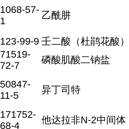
1068-57-
乙酰肼
1
123-99-9
壬二酸（杜鹃花酸
71519-
磷酸肌酸二钠盐
72-7
50847-
异丁司特
11-5
171752-
他达拉非N-2中间体
68-4