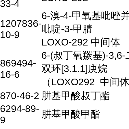
33-4
6-溴-4-甲氧基吡唑并[1
1207836-
吡啶-3-甲腈
10-9
LOXO-292 中间体
6-(叔丁氧羰基)-3,6
869494-
双环[3.1.1]庚烷
16-6
（LOXO292
中间
870-46-2
肼基甲酸叔丁酯
6294-89-
肼基甲酸甲酯
9