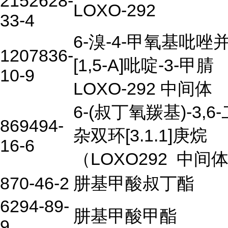
2152628-
LOXO-292
33-4
6-溴-4-甲氧基吡唑
1207836-
[1,5-A]吡啶-3-甲腈
10-9
LOXO-292 中间体
6-(叔丁氧羰基)-3,6
869494-
杂双环[3.1.1]庚烷
16-6
（LOXO292
中间
870-46-2
肼基甲酸叔丁酯
6294-89-
肼基甲酸甲酯
9