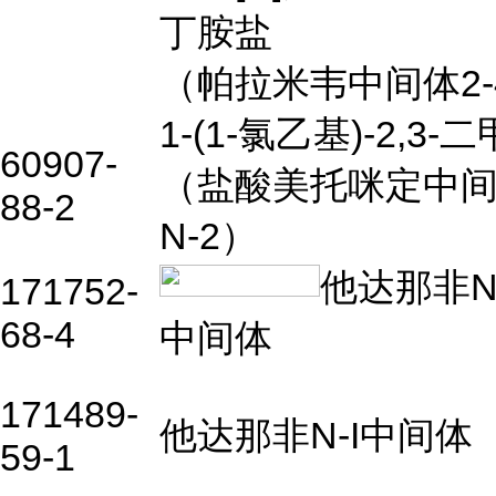
丁胺盐
（帕拉米韦中间体2-
1-(1-
氯乙基
)-2,3-
二
60907-
（盐酸美托咪定中
88-2
N-2）
他达那非
N
171752-
68-4
中间体
171489-
他达那非N-I中间体
59-1