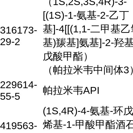
（1S,2S,3S,4R)-3-
[(1S)-1-氨基-2-乙丁
基]-4[[(1,1-二甲基
316173-
29-2
基)羰基]氨基]-2-羟
戊酸甲酯）
（帕拉米韦中间体3
229614-
帕拉米韦API
55-5
(1S,4R)-4-氨基-环戊
烯基-1-甲酸甲酯酒
419563-