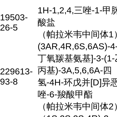
1H-1,2,4,三唑-1-
19503-
酸盐
26-5
（帕拉米韦中间体1
(3AR,4R,6S,6AS)-4
丁氧羰基氨基]-3-(1
丙基)-3A,5,6,6A-四
229613-
93-8
氢-4H-环戊并[D]异
唑-6-羧酸甲酯
（帕拉米韦中间体2