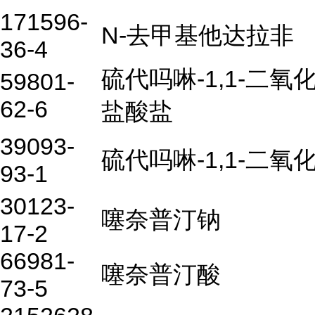
171596-
N-去甲基他达拉非
36-4
硫代吗啉-1,1-二氧
59801-
62-6
盐酸盐
39093-
硫代吗啉-1,1-二氧
93-1
30123-
噻奈普汀钠
17-2
66981-
噻奈普汀酸
73-5