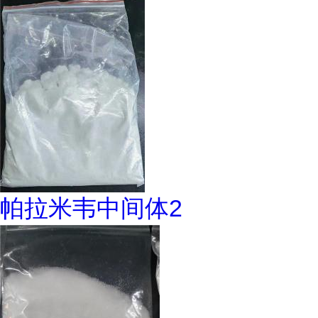
帕拉米韦中间体2