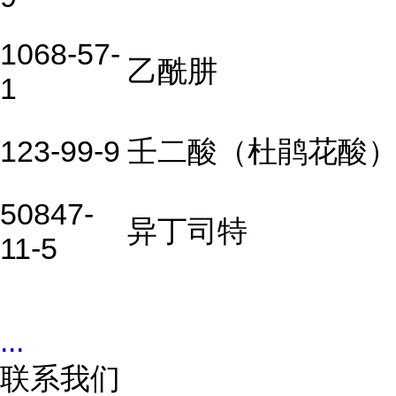
1068-57-
乙酰肼
1
123-99-9
壬二酸（杜鹃花酸
50847-
异丁司特
11-5
...
联系我们