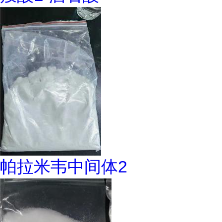
帕拉米韦中间体2