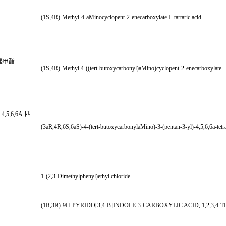
(1S,4R)-Methyl-4-aMinocyclopent-2-enecarboxylate L-tartaric acid
羧酸甲酯
(1S,4R)-Methyl 4-((tert-butoxycarbonyl)aMino)cyclopent-2-enecarboxylate
4,5,6,6A-四
(3aR,4R,6S,6aS)-4-(tert-butoxycarbonylaMino)-3-(pentan-3-yl)-4,5,6,6a-tetr
1-(2,3-Dimethylphenyl)ethyl chloride
(1R,3R)-9H-PYRIDO[3,4-B]INDOLE-3-CARBOXYLIC ACID, 1,2,3