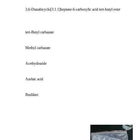
3,6-Diazabicyclo[3.1.1]heptane-6-carboxylic acid tert-butyl ester
tert-Butyl carbazate
Methyl carbazate
Acethydrazide
Azelaic acid
Ibudilast