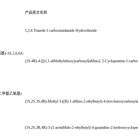
产品英文名称
1,2,4-Triazole-1-carboximidamide Hydrochloride
)-3A,5,6,6A-
(1S-4R)-4-[[(1,1-diMethylethoxy)carbonyl]aMino]- 2-Cyclopentene-1-carboxy
1,1-二甲基乙氧基)
(1S,2S,3S,4R)-Methyl 3-((R)-1-aMino-2-ethylbutyl)-4-(tert-butoxycarbony
(1S,2S,3R,4R)-3-(1-acetaMido-2-ethylbutyl)-4-guanidino-2-hydroxycyclopen