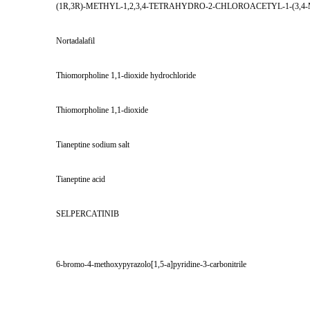
(1R,3R)-METHYL-1,2,3,4-TETRAHYDRO-2-CHLOROACETYL-1-(3
Nortadalafil
Thiomorpholine 1,1-dioxide hydrochloride
Thiomorpholine 1,1-dioxide
Tianeptine sodium salt
Tianeptine acid
SELPERCATINIB
6-bromo-4-methoxypyrazolo[1,5-a]pyridine-3-carbonitrile