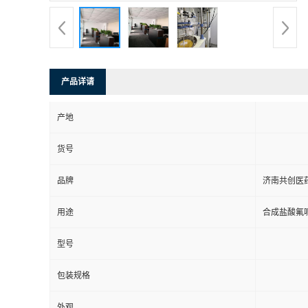
产品详请
产地
货号
品牌
济南共创医
用途
合成盐酸氟
型号
包装规格
外观