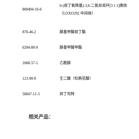
6-(叔丁氧羰基)-3,6-二氮杂双环[3.1.1]庚烷
869494-16-6
（LOXO292 中间体）
870-46-2
肼基甲酸叔丁酯
6294-89-9
肼基甲酸甲酯
1068-57-1
乙酰肼
123-99-9
壬二酸（杜鹃花酸）
50847-11-5
异丁司特
相关产品：