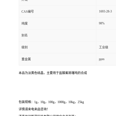
1693-28-3
CAS编号
98%
纯度
别名
级别
工业级
ppm
重金属
本品为淡黄色结晶，主要用于盐酸氟哌噻吨的合成
包装规格：1g，10g，100g，1000g，10kg，25kg
详情请来电来函咨询！