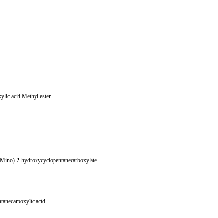
lic acid Methyl ester
laMino)-2-hydroxycyclopentanecarboxylate
tanecarboxylic acid