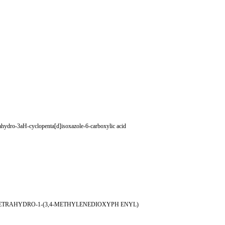
ahydro-3aH-cyclopenta[d]isoxazole-6-carboxylic acid
,4-TETRAHYDRO-1-(3,4-METHYLENEDIOXYPH ENYL)