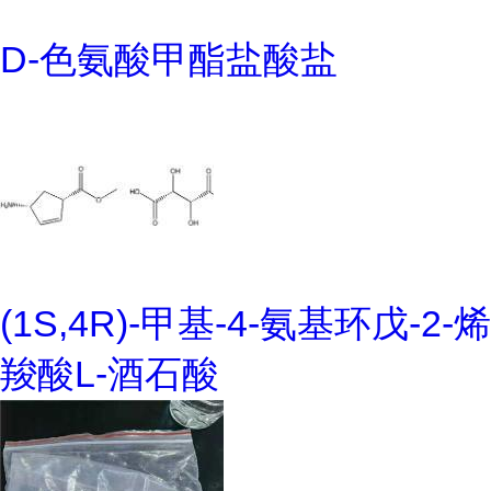
D-色氨酸甲酯盐酸盐
(1S,4R)-甲基-4-氨基环戊-2-烯
羧酸L-酒石酸