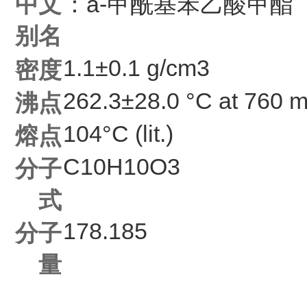
中文
：a-甲酰基苯乙酸甲酯
别名
1.1±0.1 g/cm3
密度
262.3±28.0 °C at 760
沸点
104°C (lit.)
熔点
C
10
H
10
O
3
分子
式
178.185
分子
量