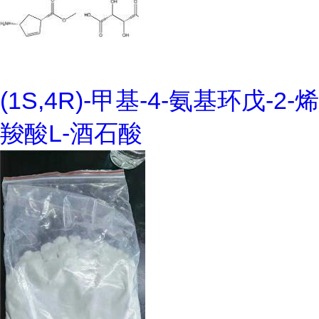
(1S,4R)-甲基-4-氨基环戊-2-烯
羧酸L-酒石酸