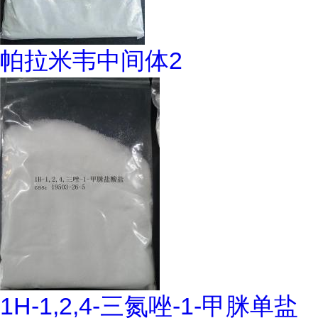
帕拉米韦中间体2
1H-1,2,4-三氮唑-1-甲脒单盐