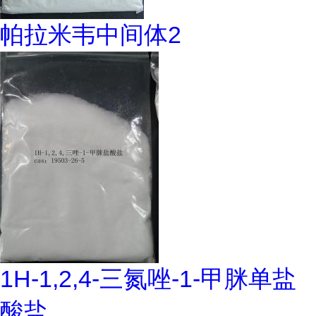
帕拉米韦中间体2
1H-1,2,4-三氮唑-1-甲脒单盐
酸盐