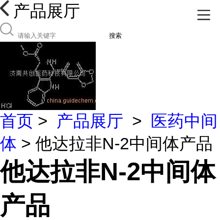
产品展厅
搜索
首页
>
产品展厅
>
医药中间
体
> 他达拉非N-2中间体产品
他达拉非N-2中间体
产品